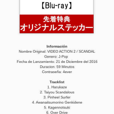
r - DEEP IMPACT BDrip
Información
Nombre Original:
VIDEO ACTION 2 / SCANDAL
Genero: J-Pop
Fecha de Lanzamiento: 2
1
de
Diciembre
del 201
6
Duracion:
59
Minutos
Contraseña: 4ever
Tracklist
1. Harukaze
2. Taiyou Scandalous
3. Pinheel Surfer
4. Awanaitsumorino Genkidene
5. Kagennotsuki
6. Over Drive