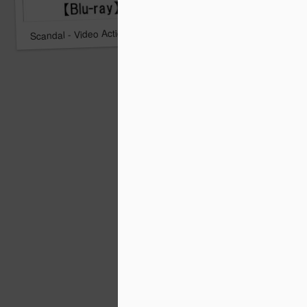
Scandal - Video Action 2 BDrip
Wagakki Band 1st US Tou