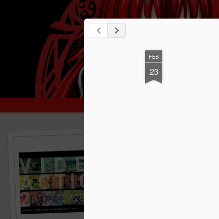
Snapshot
PV Forever Subs
Forever Subs
FEB
23